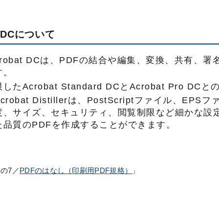
at DCについて
 Acrobat DCは、PDFの結合や編集、変換、共
す。
たAcrobat Standard DCとAcrobat Pr
robat Distillerは、PostScriptファイル
度、サイズ、セキュリティ、閲覧制限など細かな設定
た品質のPDFを作成することができます。
の7／
PDFのはなし（印刷用PDF規格）
」