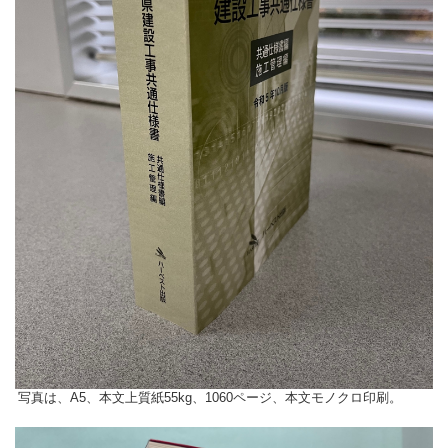
写真は、A5、本文上質紙55kg、1060ページ、本文モノクロ印刷。