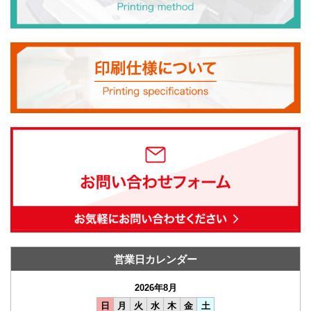
営業日カレンダー
2026年8月
日
月
火
水
木
金
土